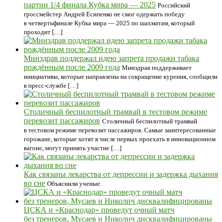
партии 1/4 финала Кубка мира — 2025
Российский
гроссмейстер Андрей Есипенко не смог одержать победу
в четвертьфинале Кубка мира — 2025 по шахматам, который
проходит […]
Минздрав поддержал идею запрета продажи табака
рождённым после 2009 года
Минздрав поддерживает
инициативы, которые направлены на сокращение курения, сообщили
в пресс-службе […]
Столичный беспилотный трамвай в тестовом режиме
перевозит пассажиров
Столичный беспилотный трамвай
в тестовом режиме перевозит пассажиров. Самые заинтересованные
горожане, которые хотят в числе первых проехать в инновационном
вагоне, могут принять участие […]
Как связаны лекарства от депрессии и задержка дыхания
во сне
Объяснили ученые.
ЦСКА и «Краснодар» проведут очный матч
без тренеров, Мусаев и Николич дисквалифицированы